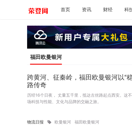
首页
资讯
财经
科
福田欧曼银河
跨黄河、征秦岭，福田欧曼银河以“稳
路传奇
历经16个日夜， 丈量五千里，抵达古丝路起点西安。这
场科技与性能、文化与品牌的交融之旅。
物流日报
欧曼银河
福田欧曼银河