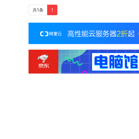
共1条
1