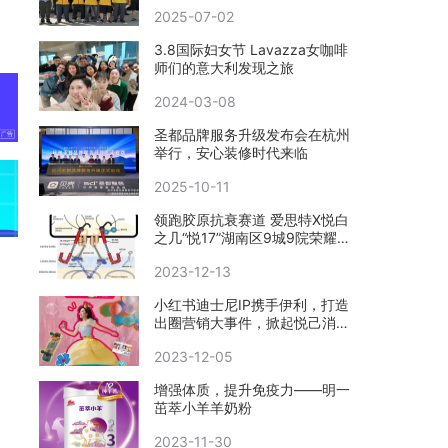
2025-07-02
3.8国际妇女节 Lavazza女咖啡
师们的意大利发现之旅
2024-03-08
圣都品牌服务升级发布会在杭州
举行，安心装修时代来临
2025-10-11
领跑胶原抗衰赛道 爱思特X悦白
之几“悦17”湖南区9城9院荣耀首
发
2023-12-13
小红书迪士尼IP携手伊利，打造
出圈营销大事件，掀起悦己消费
新风向
2023-12-05
增强体质，提升免疫力——明一
茁萃小羊羊奶粉
2023-11-30