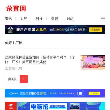
资讯
财经
科技
数码
时尚
你好！厂长
这家鲜花种苗企业如何一招带富半个村？ 《你
好！厂长》第五期首映揭秘
宜宾资讯网
共1条
1