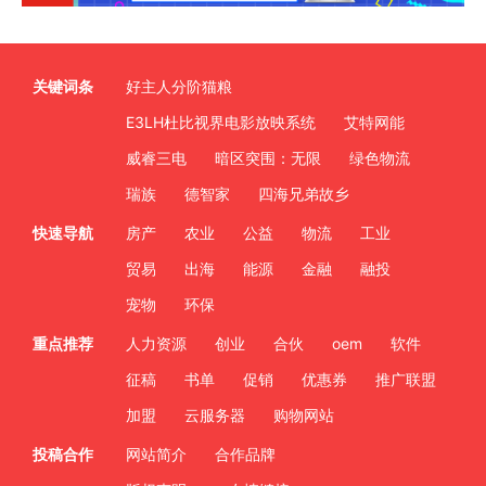
关键词条
好主人分阶猫粮
E3LH杜比视界电影放映系统
艾特网能
威睿三电
暗区突围：无限
绿色物流
瑞族
德智家
四海兄弟故乡
快速导航
房产
农业
公益
物流
工业
贸易
出海
能源
金融
融投
宠物
环保
重点推荐
人力资源
创业
合伙
oem
软件
征稿
书单
促销
优惠券
推广联盟
加盟
云服务器
购物网站
投稿合作
网站简介
合作品牌